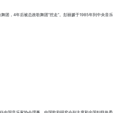
歌舞团，4年后被总政歌舞团“挖走”。彭丽媛于1985年到中央音
任中国音乐家协会理事、中国歌剧研究会副主席和全国妇联执委