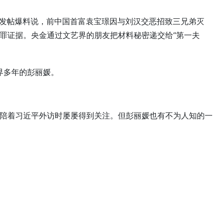
实名发帖爆料说，前中国首富袁宝璟因与刘汉交恶招致三兄弟灭
罪证据。央金通过文艺界的朋友把材料秘密递交给“第一夫
界多年的彭丽媛。
陪着习近平外访时屡屡得到关注。但彭丽媛也有不为人知的一