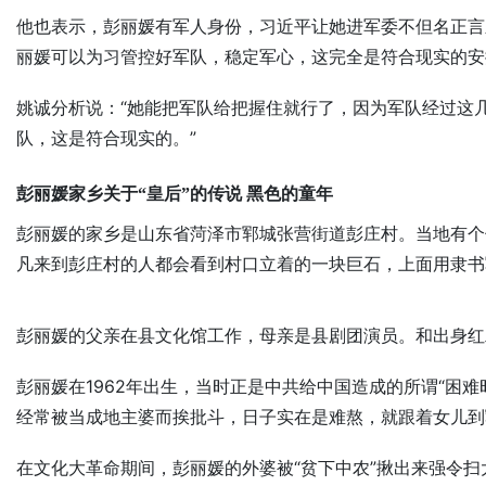
他也表示，彭丽媛有军人身份，习近平让她进军委不但名正言
丽媛可以为习管控好军队，稳定军心，这完全是符合现实的安
姚诚分析说：“她能把军队给把握住就行了，因为军队经过这
队，这是符合现实的。”
彭丽媛家乡关于“皇后”的传说 黑色的童年
彭丽媛的家乡是山东省菏泽市郓城张营街道彭庄村。当地有个
凡来到彭庄村的人都会看到村口立着的一块巨石，上面用隶书
彭丽媛的父亲在县文化馆工作，母亲是县剧团演员。和出身红
彭丽媛在1962年出生，当时正是中共给中国造成的所谓“困
经常被当成地主婆而挨批斗，日子实在是难熬，就跟着女儿到
在文化大革命期间，彭丽媛的外婆被“贫下中农”揪出来强令扫