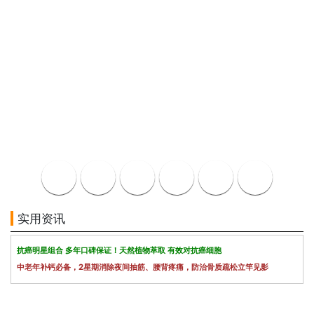
实用资讯
抗癌明星组合 多年口碑保证！天然植物萃取 有效对抗癌细胞
中老年补钙必备，2星期消除夜间抽筋、腰背疼痛，防治骨质疏松立竿见影