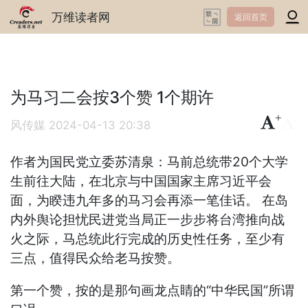
万维读者网
返回首页
为马习二会按3个赞 1个期许
+
-
风传媒
2024-04-13 20:38
作者为国民党立委
苏清泉：
马前总统带20个大学
生前往大陆，在北京与中国国家主席习近平会
面，为睽违九年多的马习会再添一笔佳话。 在岛
内外舆论担忧民进党当局正一步步将台湾推向战
火之际，马总统此行完成的历史性任务，至少有
三点，值得民众给老马按赞。
第一个赞，按的是那句画龙点睛的“中华民国”所谓