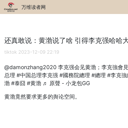
万维读者网
还真敢说：黄渤说了啥 引得李克强哈哈
tiktok
2023-12-09 22:19
@damonzhang2020
李克强会见黄渤；李克強會
总理
#中国总理李克强
#國務院總理
#總理
#李克強
渤
#泰囧
#黄渤
♬ 原聲 - 小龙包GG
黄渤竟然要求更多的舆论空间。