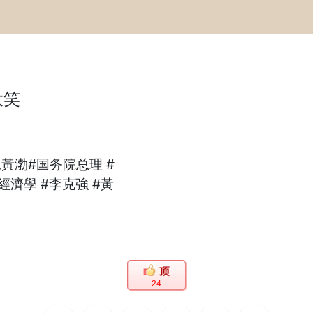
大笑
見黃渤
#国务院总理
#
經濟學
#李克強
#黃
24