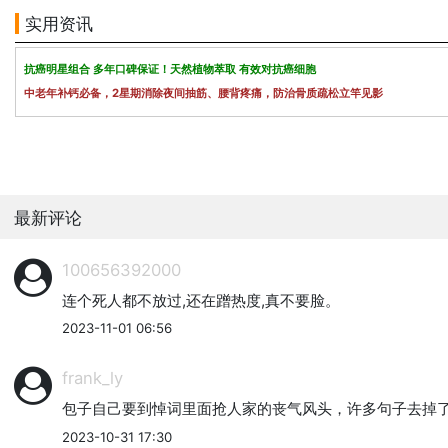
实用资讯
抗癌明星组合 多年口碑保证！天然植物萃取 有效对抗癌细胞
中老年补钙必备，2星期消除夜间抽筋、腰背疼痛，防治骨质疏松立竿见影
最新评论
100656392000
连个死人都不放过,还在蹭热度,真不要脸。
2023-11-01 06:56
frank_ly
包子自己要到悼词里面抢人家的丧气风头，许多句子去掉了
2023-10-31 17:30