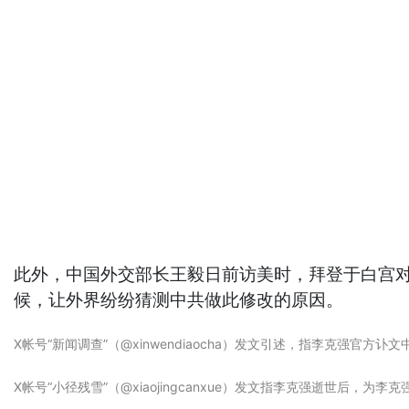
此外，中国外交部长王毅日前访美时，拜登于白宫
候，让外界纷纷猜测中共做此修改的原因。
X帐号“新闻调查”（@xinwendiaocha）发文引述，指李克强官方讣
X帐号“小径残雪”（@xiaojingcanxue）发文指李克强逝世后，为李