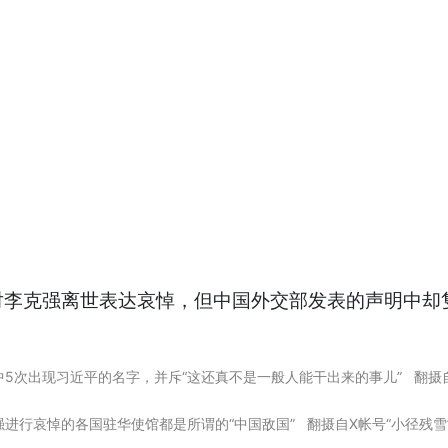
对李克强离世表达哀悼，但中国外交部发表的声明中却
文中5次出现习近平的名字，并斥“这还真不是一般人能干出来的事儿” 翻摄自X帐号
克强进行哀悼的各国驻华使馆都是所谓的“中国敌国” 翻摄自X帐号“小径残雪”（@xi