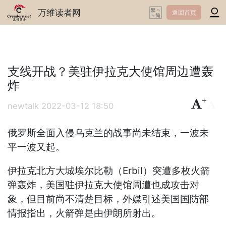
万维读者网
返回首页
支线开战？美驻伊拉克大使馆周边遭轰
炸
+
-
newtalk
2022-03-12 18:50
俄罗斯全面入侵乌克兰的战事尚未结束，一波未
平一波又起。
伊拉克北方大城埃尔比勒（Erbil）突遭多枚火箭
弹轰炸，美国驻伊拉克大使馆周遭也成攻击对
象，但目前尚不清楚目标，外媒引述美国国防部
情报指出，火箭弹是由伊朗所射出。