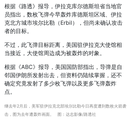
根据《路透》报导，伊拉克库尔德斯坦省当地官
员指出，数枚飞弹今早轰炸库德斯坦区域、伊拉
克北方城市埃尔比勒（Erbil），但尚未确认攻击
者的目标。
不过，此飞弹目标距离，美国驻伊拉克大使馆相
当接近，大使馆周边成为被轰炸的对象。
根据《ABC》报导，美国国防部指出，导弹是自
邻国伊朗所发射出去，但资料仍陆续掌握，还不
确定究竟发射了多少枚飞弹以及更多飞弹轰炸
点。
继去年2月后，美军驻伊拉克北部埃尔比勒今日再度遭到数枚火箭袭
击，图为去年遭轰炸画面。 图：达志影像/路透社