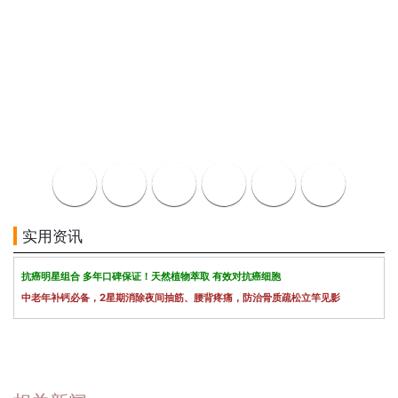
实用资讯
抗癌明星组合 多年口碑保证！天然植物萃取 有效对抗癌细胞
中老年补钙必备，2星期消除夜间抽筋、腰背疼痛，防治骨质疏松立竿见影