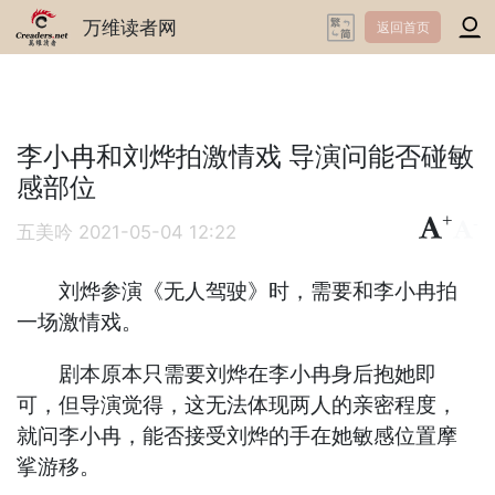
万维读者网
返回首页
李小冉和刘烨拍激情戏 导演问能否碰敏
感部位
+
-
五美吟
2021-05-04 12:22
刘烨参演《无人驾驶》时，需要和李小冉拍
一场激情戏。
剧本原本只需要刘烨在李小冉身后抱她即
可，但导演觉得，这无法体现两人的亲密程度，
就问李小冉，能否接受刘烨的手在她敏感位置摩
挲游移。