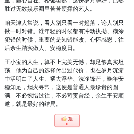
里，随心自在、松弛坦然，这份岁月静好，已然
胜过无数娱乐圈里苦苦硬撑的艺人。
咱天津人常说，看人别只看一时起落，论人别只
揪一时对错。谁年轻的时候都有冲动执拗、糊涂
犯错的时候，重要的是知错能改、心怀感恩，往
后余生踏实做人、安稳度日。
王小宝的人生，算不上完美无憾，却足够真实坦
荡。他为自己的选择付出过代价，也在岁月沉淀
中活明白了人生。褪去浮华、洗净锋芒，晚年安
稳知足，烟火寻常，这便是普通人最珍贵的圆
满。不必惋惜过往，不必苛责曾经，余生平安顺
遂，就是最好的结局。
0