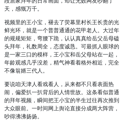
段居家拜年的日常画面，却让无数网友吵翻了
天，感慨万千。
视频里的王小宝，褪去了荧幕里村长王长贵的光
鲜光环，就是一个普普通通的花甲老人。大过年
的规规矩矩，弯腰下跪，认认真真给岳父岳母磕
头拜年，礼数周全，态度诚恳。可最抓人眼球的
是一家三口的模样，王小宝和岳父母站在一起，
年龄观感几乎没差，精气神看着格外相近，完全
不像翁婿三代人。
要说咱天津人看戏看人，从来都不只看表面热
闹，偏爱扒一扒背后的人情世故。这条看似普通
的拜年视频，瞬间把王小宝的半生过往再次推到
大众眼前。一时间网上舆论直接分成两大阵营，
吵得沸沸扬扬。