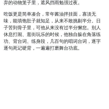
弃的动物笼子里，遮风挡雨勉强过夜。
吃饭更是简单凑合，常年酱油拌挂面，寡淡无
味，能填饱肚子就知足，从来不敢挑剔半分。日
子苦到骨子里，可他从来没有过半分懈怠。别人
休息打闹、逛街玩乐的时候，他独自躲在角落练
功、背台词、练身段，几百句的唱词台词，逐字
逐句死记硬背，一遍遍打磨舞台功底。