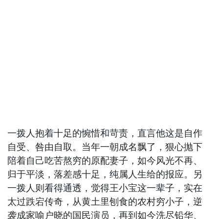
一拨人抱着十足的惋惜和苛责，直言他这是自作
自受、咎由自取。当年一朝成名飘了，狠心抛下
陪着自己吃苦熬穷的原配妻子，如今风光不再、
归于平淡，落差感十足，纯属人生给的报应。另
一拨人则看得通透，觉得王小宝这一辈子，实在
太过跌宕传奇，从黄土里刨食的农村穷小子，逆
袭成家喻户晓的国民演员，再到如今洗尽铅华、