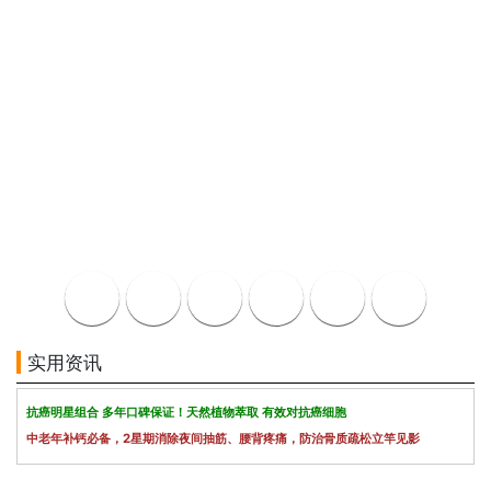
实用资讯
抗癌明星组合 多年口碑保证！天然植物萃取 有效对抗癌细胞
中老年补钙必备，2星期消除夜间抽筋、腰背疼痛，防治骨质疏松立竿见影