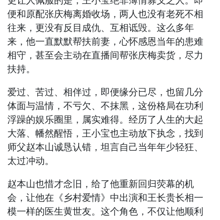
更让人佩服的是，王小宝绝非薄情寡义之人。即
便和原配张庆梅离婚收场，两人也没有老死不相
往来，更没有反目成仇、互相诋毁。这么多年
来，他一直默默帮扶前妻，心怀感恩当年的患难
相守，甚至会主动在直播间帮张庆梅卖货，尽力
扶持。
爱过、苦过、相伴过，即便缘分已尽，也留几分
体面与温情，不亏欠、不抹黑，这份格局在功利
浮躁的娱乐圈里，属实难得。经历了人生的大起
大落、幡然醒悟，王小宝也主动放下执念，找到
师父赵本山诚恳认错，坦言自己当年年少轻狂、
太过冲动。
赵本山也惜才念旧，给了他重新回归荧幕的机
会，让他在《乡村爱情》中出演和王长贵长相一
模一样的医生黄世友。这个角色，不仅让他顺利