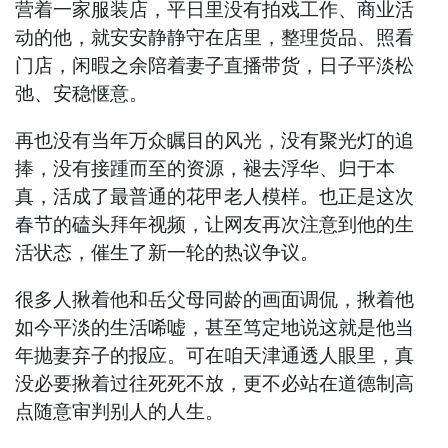
营着一家服装店，平日里没有拍戏工作、商业活
动的他，就安安静静守在店里，整理货品、照看
门店，闲暇之余陪着妻子直播带货，日子平淡松
弛、安稳惬意。
再也没有当年万众瞩目的风光，没有聚光灯的追
捧，没有接踵而至的资源，褪去浮华、归于本
真，活成了最普通的花甲老人模样。也正是这次
春节的磕头拜年视频，让网友再次注意到他的生
活状态，催生了新一轮的热议争议。
很多人揪着他和岳父母同龄的画面调侃，揪着他
如今平淡的生活唏嘘，甚至笃定地说这就是他当
年抛妻弃子的报应。可在咱天津通透人眼里，真
没必要揪着过往死死不放，更不必站在道德制高
点随意审判别人的人生。