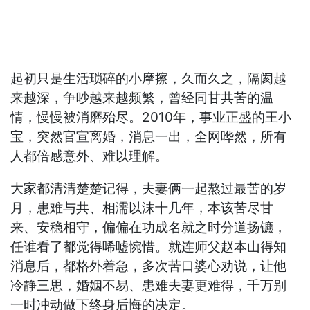
起初只是生活琐碎的小摩擦，久而久之，隔阂越
来越深，争吵越来越频繁，曾经同甘共苦的温
情，慢慢被消磨殆尽。2010年，事业正盛的王小
宝，突然官宣离婚，消息一出，全网哗然，所有
人都倍感意外、难以理解。
大家都清清楚楚记得，夫妻俩一起熬过最苦的岁
月，患难与共、相濡以沫十几年，本该苦尽甘
来、安稳相守，偏偏在功成名就之时分道扬镳，
任谁看了都觉得唏嘘惋惜。就连师父赵本山得知
消息后，都格外着急，多次苦口婆心劝说，让他
冷静三思，婚姻不易、患难夫妻更难得，千万别
一时冲动做下终身后悔的决定。