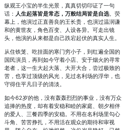
纵观王小宝的半生光景，真真切切印证了一句
话：
人生起落皆是常态，万般结局皆是自选
。荧
幕上，他演过正直善良的王长贵，也演过温润谦
和的黄世友，角色百变、人设各异。可走出镜
头，他演的从来都是自己跌宕起伏的真实人生。
从住铁笼、吃挂面的寒门穷小子，到红遍全国的
国民演员，再到如今守着小店、安于烟火的寻常
老者，这一生大起大落、大开大合，尝过极致的
苦，也享过顶级的风光，见过名利场的浮华，也
守得住平凡日子的清淡。
如今62岁的他，没有轰轰烈烈的事业，没有万众
追捧的热度，却有着安稳和睦的家庭、朝夕相伴
的爱人、三餐四季的安稳。不用在名利场里勾心
斗角、苦苦挣扎，不用活在观众的期待和审视