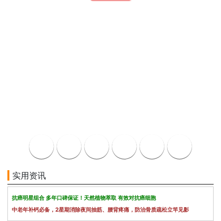
实用资讯
抗癌明星组合 多年口碑保证！天然植物萃取 有效对抗癌细胞
中老年补钙必备，2星期消除夜间抽筋、腰背疼痛，防治骨质疏松立竿见影