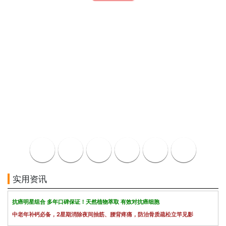
实用资讯
抗癌明星组合 多年口碑保证！天然植物萃取 有效对抗癌细胞
中老年补钙必备，2星期消除夜间抽筋、腰背疼痛，防治骨质疏松立竿见影