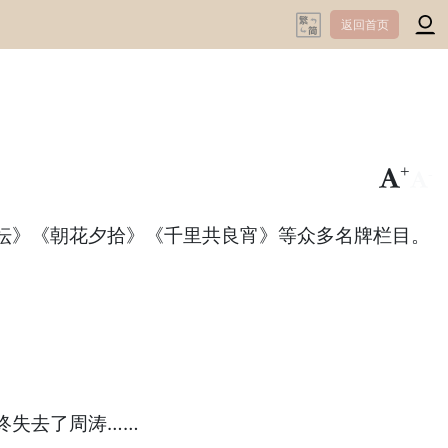
返回首页
+
-
坛》《朝花夕拾》《千里共良宵》等众多名牌栏目。
终失去了周涛……