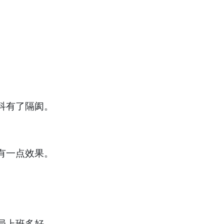
科有了隔阂。
有一点效果。
局上班多好。