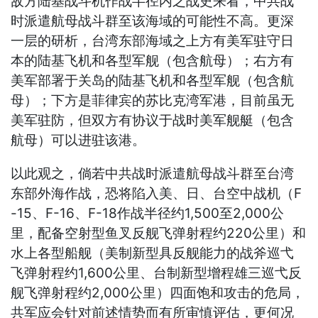
敌方陆基战斗机作战半径内之战史来看，中共战
时派遣航母战斗群至该海域的可能性不高。更深
一层的研析，台湾东部海域之上方有美军驻守日
本的陆基飞机和各型军舰（包含航母）；右方有
美军部署于关岛的陆基飞机和各型军舰（包含航
母）；下方是菲律宾的苏比克湾军港，目前虽无
美军驻防，但双方有协议于战时美军舰艇（包含
航母）可以进驻该港。
以此观之，倘若中共战时派遣航母战斗群至台湾
东部外海作战，恐将陷入美、日、台空中战机（F
-15、F-16、F-18作战半径约1,500至2,000公
里，配备空射型鱼叉反舰飞弹射程约220公里）和
水上各型船舰（美制新型具反舰能力的战斧巡弋
飞弹射程约1,600公里、台制新型增程雄三巡弋反
舰飞弹射程约2,000公里）四面饱和攻击的危局，
共军应会针对前述情势而有所审慎评估，更何况