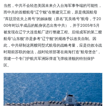
当然，中共不会轻忽美国未来介入台海军事争端的可能性，
而中共的首艘航母“辽宁舰”在整建完工前，原是俄国航母
“库玆涅佐夫上将号”的姊妹舰（原名“瓦良格号”航母，于20
00年时以半成品的船身状态出售中共），并于2005年5月
被发现在辽宁大连造船厂进行整建工程。后续成军的第二艘
航母“山东舰”亦是参考“辽宁舰”的规格予以改良自制。因
此，中共研制这两艘同型式航母的战略考量，应是仿效冷战
时期前苏联的做法，战时轮班部署在南海打造“航母堡垒”，
营建一个专门护航共军洲际弹道飞弹核潜舰的特别保护
区。