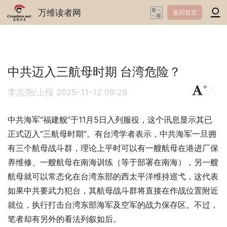
万维读者网
返回首页
中共迈入三航母时期 台湾危险？
+
-
李志尧/上报
2025-11-12 09:28
中共海军“福建舰”于11月5日入列服役，这个讯息显示其已
正式迈入“三航母时期”。有台湾学者表示，中共海军一旦拥
有三个航母战斗群，理论上平时可以有一艘航母在港进厂保
养维修、一艘航母在南海训练（等于部署在南海），另一艘
航母就可以常态化在台湾东部的西太平洋维持巡弋，这代表
如果中共要武力犯台，其航母战斗群将直接在作战位置附近
就位，执行打击台湾东部海军及空军的战力保存区。不过，
笔者却有另外的看法列叙如后。