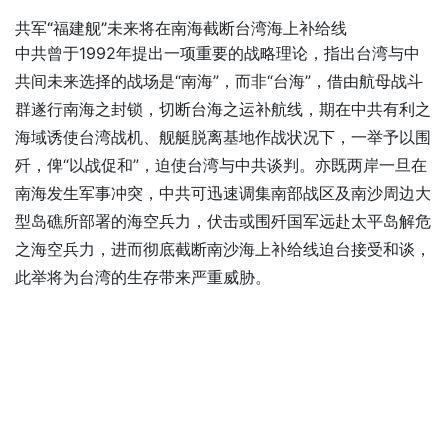
共军“福建舰”未来将在南海截断台湾海上补给线
中共曾于1992年提出一项重要的战略理论，指出台湾与中
共间未来选择的战场是“南海”，而非“台海”，借由航母战斗
群遂行南海之封锁，切断台海之运补航线，期在中共有利之
海域诱使台湾战机、舰艇脱离基地作战状况下，一举予以围
歼，俾“以战促和”，迫使台湾与中共谈判。亦既两岸一旦在
南海发生军事冲突，中共可迅速调集南部战区及南沙周边大
型岛礁所部署的海空兵力，伏击或围歼国军远赴太平岛解危
之海空兵力，进而彻底截断南沙海上补给线迫台接受和谈，
此举将为台湾的生存带来严重威胁。